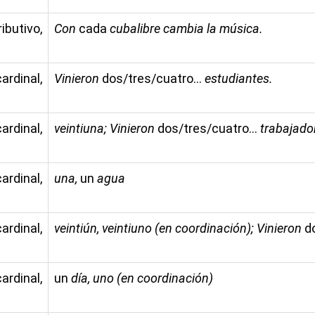
utivo,
Con
cada
cubalibre cambia la música.
rdinal,
Vinieron
dos/tres/cuatro...
estudiantes.
rdinal,
veintiuna; Vinieron
dos/tres/cuatro...
trabajado
rdinal,
una,
un
agua
rdinal,
veintiún, veintiuno (en coordinación); Vinieron
d
rdinal,
un
día, uno (en coordinación)