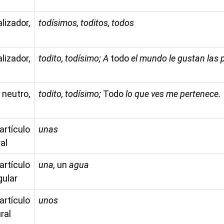
zador,
todísimos, toditos, todos
zador,
todito, todísimo; A
todo
el mundo le gustan las p
 neutro,
todito, todísimo;
Todo
lo que ves me pertenece.
ículo
unas
al
ículo
una,
un
agua
gular
ículo
unos
ral