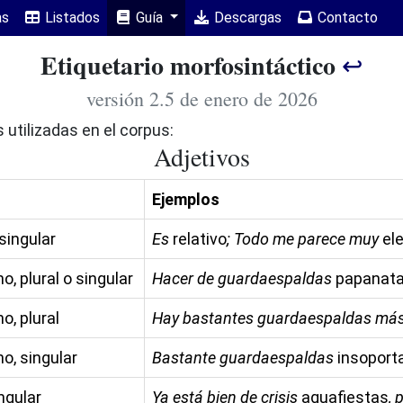
as
Listados
Guía
Descargas
Contacto
Etiquetario morfosintáctico
↩
versión 2.5 de enero de 2026
 utilizadas en el corpus:
Adjetivos
Ejemplos
singular
Es
relativo
; Todo me parece muy
el
, plural o singular
Hacer de guardaespaldas
papanat
o, plural
Hay bastantes guardaespaldas má
o, singular
Bastante guardaespaldas
insoport
ingular
Ya está bien de crisis
aguafiestas
, 