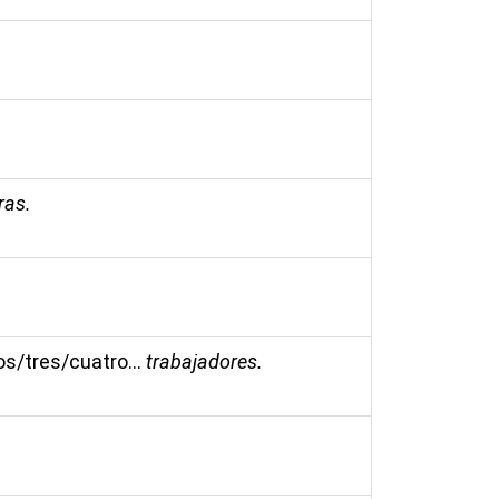
ras.
os/tres/cuatro...
trabajadores.