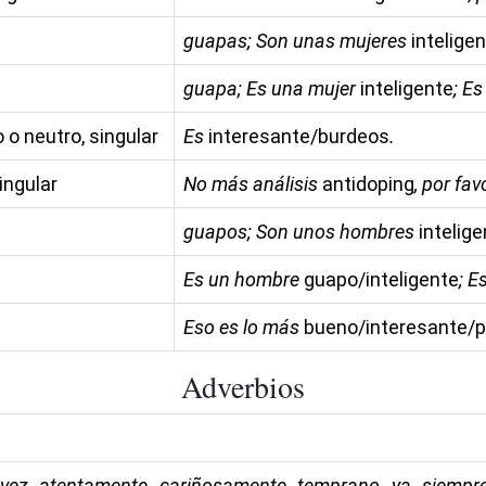
guapas; Son unas mujeres
intelige
guapa; Es una mujer
inteligente
; E
 o neutro, singular
Es
interesante/burdeos
.
ingular
No más análisis
antidoping
, por fav
guapos; Son unos hombres
intelig
Es un hombre
guapo/inteligente
; 
Eso es lo más
bueno/interesante/
Adverbios
l vez, atentamente, cariñosamente, temprano, ya, siemp