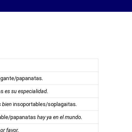
egante/papanatas
.
as
es su especialidad.
s bien
insoportables/soplagaitas
.
able/papanatas
hay ya en el mundo.
por favor.