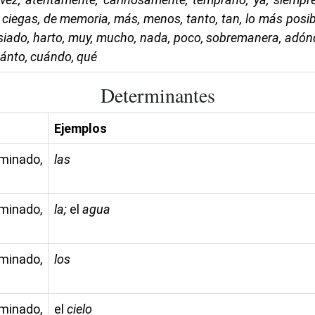
 ciegas, de memoria, más, menos, tanto, tan, lo más posible
iado, harto, muy, mucho, nada, poco, sobremanera, adón
ánto, cuándo, qué
Determinantes
Ejemplos
rminado,
las
rminado,
la;
el
agua
rminado,
los
rminado,
el
cielo