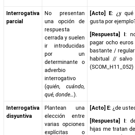
Interrogativa
No presentan
[Acto] E
: ¿y qué
parcial
una opción de
gusta por ejemplo
respuesta
[Respuesta] I
: n
cerrada y suelen
pagar ocho euros 
ir introducidas
bastante / regular
por un
habitual // salvo
determinante o
(SCOM_H11_052)
adverbio
interrogativo
(
quién, cuándo,
qué, donde…
).
Interrogativa
Plantean una
[Acto] E
: ¿de uste
disyuntiva
elección entre
[Respuesta] I
: 
varias opciones
hijas me tratan de
explícitas o