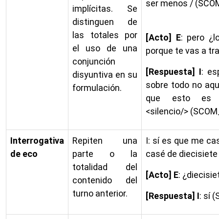
ser menos / (SC
implícitas. Se
distinguen de
las totales por
[Acto] E
: pero ¿
el uso de una
porque te vas a tra
conjunción
[Respuesta] I
: es
disyuntiva en su
sobre todo no aquí
formulación.
que esto es 
<silencio/> (SCO
Interrogativa
Repiten una
I: sí es que me ca
de eco
parte o la
casé de diecisiete
totalidad del
[Acto] E
: ¿diecisie
contenido del
turno anterior.
[Respuesta] I
: sí