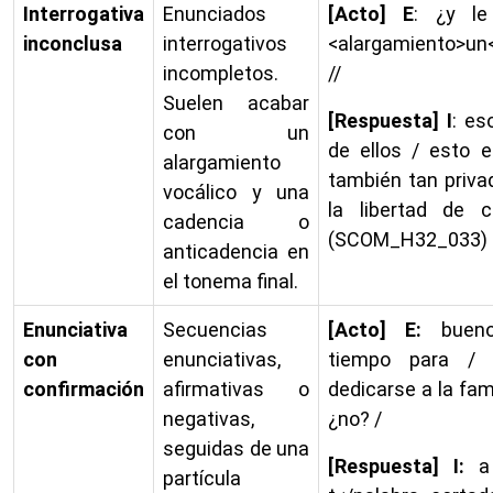
Interrogativa
Enunciados
[Acto] E
: ¿y le
inconclusa
interrogativos
<alargamiento>un
incompletos.
//
Suelen acabar
[Respuesta] I
: es
con un
de ellos / esto 
alargamiento
también tan priva
vocálico y una
la libertad de 
cadencia o
(SCOM_H32_033)
anticadencia en
el tonema final.
Enunciativa
Secuencias
[Acto] E:
buen
con
enunciativas,
tiempo para /
confirmación
afirmativas o
dedicarse a la fam
negativas,
¿no? /
seguidas de una
[Respuesta] I:
a
partícula