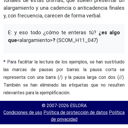
tonales de estas últimas, que suelen presentar un
alargamiento y una cadencia o anticadencia finales
y, con frecuencia, carecen de forma verbal.
E: y eso todo ¿cómo te enteras tú?
¿es algo
que
<alargamiento>
?
(SCOM_H11_047)
*
Para facilitar la lectura de los ejemplos, se han sustituido
las marcas de pausas por barras: la pausa corta se
representa con una barra (/) y la pausa larga con dos (//).
También se han eliminado las etiquetas que no resulten
relevantes para la ejemplificación.
© 2007-2026 ESLORA
Condiciones de uso
Política de protección de datos
Política
de privacidad