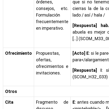
órdenes,
que si no tenemo
consejos, etc.
cierras la de la c
Formulación
lado / así / hala /
frecuentemente
[Respuesta] hab
en imperativo.
abuela es mejor q
[…] (SCOM_M33_0
Ofrecimiento
Propuestas,
[Acto] E
: si le pa
ofertas,
para</alargamien
ofrecimientos e
[Respuesta] I
: 
invitaciones.
(SCOM_H32_033)
Otros
Cita
Fragmento de
E
: antes cuando m
discurso
<ininteligible/>
[