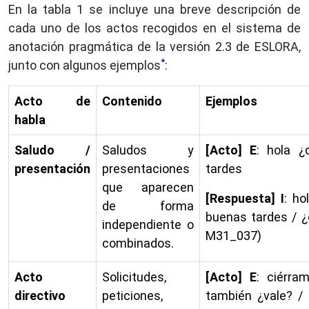
En la tabla 1 se incluye una breve descripción de
cada uno de los actos recogidos en el sistema de
anotación pragmática de la versión 2.3 de ESLORA,
*
junto con algunos ejemplos
:
Acto de
Contenido
Ejemplos
habla
Saludo /
Saludos y
[Acto] E
: hola ¿
presentación
presentaciones
tardes
que aparecen
[Respuesta] I
: ho
de forma
buenas tardes / 
independiente o
M31_037)
combinados.
Acto
Solicitudes,
[Acto] E
: ciérra
directivo
peticiones,
también ¿vale? /