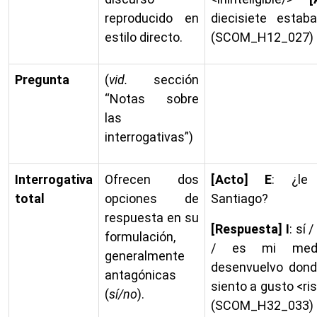
reproducido en
diecisiete esta
estilo directo.
(SCOM_H12_027)
Pregunta
(
vid.
sección
“Notas sobre
las
interrogativas”)
Interrogativa
Ofrecen dos
[Acto] E
: ¿le
total
opciones de
Santiago?
respuesta en su
[Respuesta] I
: sí 
formulación,
/ es mi med
generalmente
desenvuelvo don
antagónicas
siento a gusto <ri
(
sí/no
).
(SCOM_H32_033)