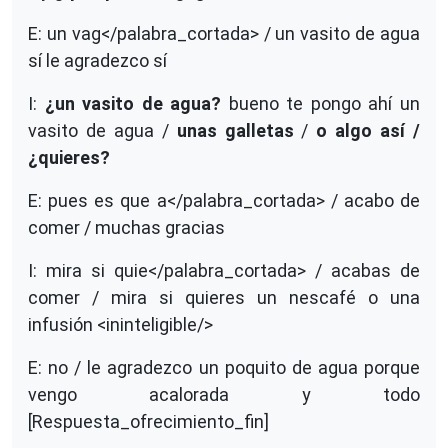
E: un vag</palabra_cortada> / un vasito de agua
sí le agradezco sí
I:
¿un vasito de agua?
bueno te pongo ahí un
vasito de agua /
unas galletas
/
o algo así /
¿quieres?
E: pues es que a</palabra_cortada> / acabo de
comer / muchas gracias
I: mira si quie</palabra_cortada> / acabas de
comer / mira si quieres un nescafé o una
infusión <ininteligible/>
E: no / le agradezco un poquito de agua porque
vengo acalorada y todo
[Respuesta_ofrecimiento_fin]