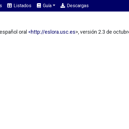
s
Listados
Guía
Descargas
 español oral
<http://eslora.usc.es
>, versión 2.3 de octub