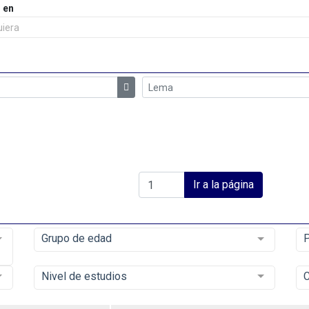
 en
uiera
Ir a la página
Grupo de edad
P
Nivel de estudios