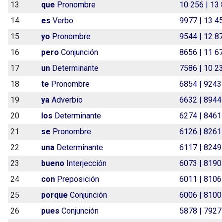
13
que
Pronombre
10 256 | 13
14
es
Verbo
9977 | 13 4
15
yo
Pronombre
9544 | 12 8
16
pero
Conjunción
8656 | 11 6
17
un
Determinante
7586 | 10 2
18
te
Pronombre
6854 | 9243
19
ya
Adverbio
6632 | 8944
20
los
Determinante
6274 | 8461
21
se
Pronombre
6126 | 8261
22
una
Determinante
6117 | 8249
23
bueno
Interjección
6073 | 8190
24
con
Preposición
6011 | 8106
25
porque
Conjunción
6006 | 8100
26
pues
Conjunción
5878 | 7927