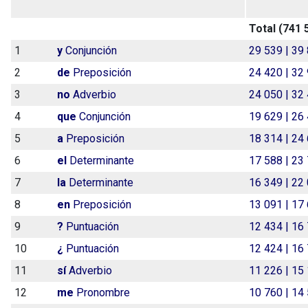
Total (
741 
1
y
Conjunción
29 539 | 39
2
de
Preposición
24 420 | 32
3
no
Adverbio
24 050 | 32
4
que
Conjunción
19 629 | 26
5
a
Preposición
18 314 | 24
6
el
Determinante
17 588 | 23
7
la
Determinante
16 349 | 22
8
en
Preposición
13 091 | 17
9
?
Puntuación
12 434 | 16
10
¿
Puntuación
12 424 | 16
11
sí
Adverbio
11 226 | 15
12
me
Pronombre
10 760 | 14