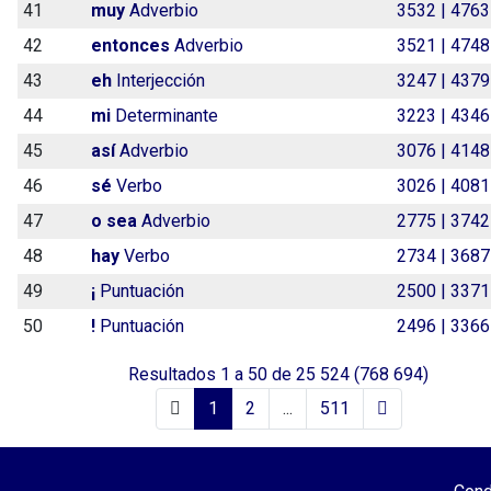
41
muy
Adverbio
3532 | 4763
42
entonces
Adverbio
3521 | 4748
43
eh
Interjección
3247 | 4379
44
mi
Determinante
3223 | 4346
45
así
Adverbio
3076 | 4148
46
sé
Verbo
3026 | 4081
47
o sea
Adverbio
2775 | 3742
48
hay
Verbo
2734 | 3687
49
¡
Puntuación
2500 | 3371
50
!
Puntuación
2496 | 3366
Resultados
1
a
50
de
25 524
(768 694)
1
2
...
511