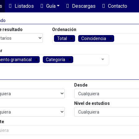
s
Listados
Guía
Descargas
Contacto
ado
e resultado
Ordenación
Total
Coincidencia
ar
ento gramatical
Categoría
Desde
Nivel de estudios
te
uiera