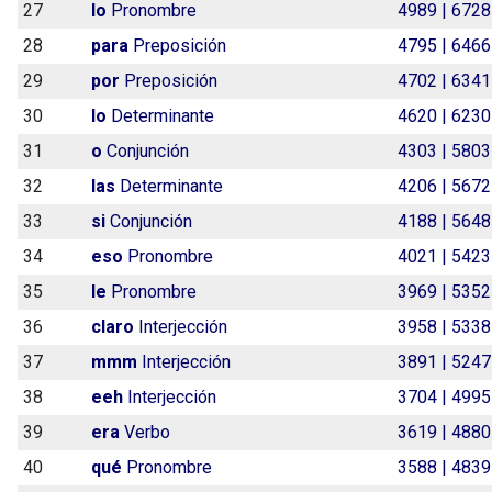
27
lo
Pronombre
4989 | 6728
28
para
Preposición
4795 | 6466
29
por
Preposición
4702 | 6341
30
lo
Determinante
4620 | 6230
31
o
Conjunción
4303 | 5803
32
las
Determinante
4206 | 5672
33
si
Conjunción
4188 | 5648
34
eso
Pronombre
4021 | 5423
35
le
Pronombre
3969 | 5352
36
claro
Interjección
3958 | 5338
37
mmm
Interjección
3891 | 5247
38
eeh
Interjección
3704 | 4995
39
era
Verbo
3619 | 4880
40
qué
Pronombre
3588 | 4839