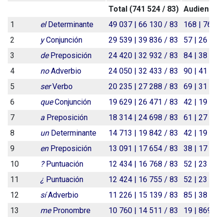
Total (
741 524
/
83
)
Audiencia
1
el
Determinante
49 037 | 66 130 / 83
168 | 76 
2
y
Conjunción
29 539 | 39 836 / 83
57 | 26 0
3
de
Preposición
24 420 | 32 932 / 83
84 | 38 4
4
no
Adverbio
24 050 | 32 433 / 83
90 | 41 1
5
ser
Verbo
20 235 | 27 288 / 83
69 | 31 5
6
que
Conjunción
19 629 | 26 471 / 83
42 | 19 2
7
a
Preposición
18 314 | 24 698 / 83
61 | 27 9
8
un
Determinante
14 713 | 19 842 / 83
42 | 19 2
9
en
Preposición
13 091 | 17 654 / 83
38 | 17 3
10
?
Puntuación
12 434 | 16 768 / 83
52 | 23 7
11
¿
Puntuación
12 424 | 16 755 / 83
52 | 23 7
12
sí
Adverbio
11 226 | 15 139 / 83
85 | 38 8
13
me
Pronombre
10 760 | 14 511 / 83
19 | 8692