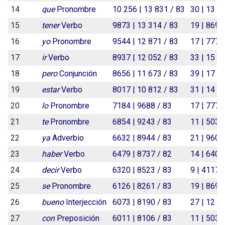
14
que
Pronombre
10 256 | 13 831 / 83
30 | 13 7
15
tener
Verbo
9873 | 13 314 / 83
19 | 8692
16
yo
Pronombre
9544 | 12 871 / 83
17 | 7777
17
ir
Verbo
8937 | 12 052 / 83
33 | 15 0
18
pero
Conjunción
8656 | 11 673 / 83
39 | 17 8
19
estar
Verbo
8017 | 10 812 / 83
31 | 14 1
20
lo
Pronombre
7184 | 9688 / 83
17 | 7777
21
te
Pronombre
6854 | 9243 / 83
11 | 5032
22
ya
Adverbio
6632 | 8944 / 83
21 | 9607
23
haber
Verbo
6479 | 8737 / 82
14 | 6404
24
decir
Verbo
6320 | 8523 / 83
9 | 4117 /
25
se
Pronombre
6126 | 8261 / 83
19 | 8692
26
bueno
Interjección
6073 | 8190 / 83
27 | 12 3
27
con
Preposición
6011 | 8106 / 83
11 | 5032