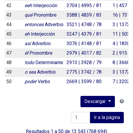
42
eeh
Interjección
3704 | 4995 / 81
1 | 457 / 
43
qué
Pronombre
3588 | 4839 / 83
16 | 7319
44
entonces
Adverbio
3521 | 4748 / 78
3 | 1372 /
45
eh
Interjección
3247 | 4379 / 81
11 | 5032
46
así
Adverbio
3076 | 4148 / 81
4 | 1830 /
47
él
Pronombre
2979 | 4017 / 82
2 | 915 / 
48
todo
Determinante
2913 | 3928 / 79
8 | 3660 /
49
o sea
Adverbio
2775 | 3742 / 78
3 | 1372 /
50
poder
Verbo
2669 | 3599 / 80
7 | 3202 /
Descargar
Ir a la página
Resultados
1
a
50
de
13 543
(768 694)