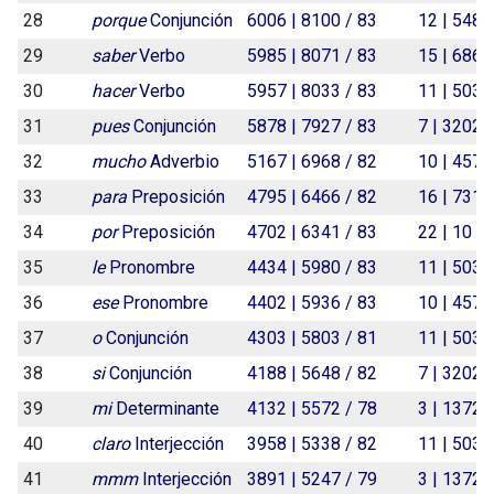
28
porque
Conjunción
6006 | 8100 / 83
12 | 5489
29
saber
Verbo
5985 | 8071 / 83
15 | 6862
30
hacer
Verbo
5957 | 8033 / 83
11 | 5032
31
pues
Conjunción
5878 | 7927 / 83
7 | 3202 /
32
mucho
Adverbio
5167 | 6968 / 82
10 | 4575
33
para
Preposición
4795 | 6466 / 82
16 | 7319
34
por
Preposición
4702 | 6341 / 83
22 | 10 0
35
le
Pronombre
4434 | 5980 / 83
11 | 5032
36
ese
Pronombre
4402 | 5936 / 83
10 | 4575
37
o
Conjunción
4303 | 5803 / 81
11 | 5032
38
si
Conjunción
4188 | 5648 / 82
7 | 3202 /
39
mi
Determinante
4132 | 5572 / 78
3 | 1372 /
40
claro
Interjección
3958 | 5338 / 82
11 | 5032
41
mmm
Interjección
3891 | 5247 / 79
3 | 1372 /